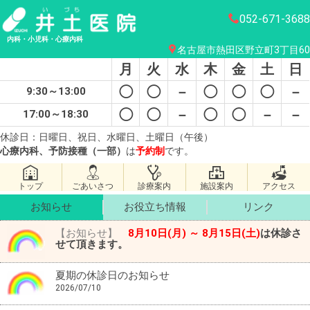
052-671-3688
内科・小児科・心療内科
名古屋市熱田区野立町3丁目60
月
火
水
木
金
土
日
◯
◯
－
◯
◯
◯
－
9:30～13:00
◯
◯
－
◯
◯
－
－
17:00～18:30
休診日：日曜日、祝日、水曜日、土曜日（午後）
心療内科、予防接種（一部）
は
予約制
です。
トップ
ごあいさつ
診療案内
施設案内
アクセス
お知らせ
お役立ち情報
リンク
【お知らせ】
8月10日(月) ～ 8月15日(土)
は休診さ
せて頂きます。
夏期の休診日のお知らせ
2026/07/10